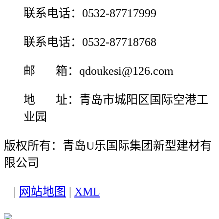
联系电话：0532-87717999
联系电话：0532-87718768
邮 箱：qdoukesi@126.com
地 址：青岛市城阳区国际空港工
业园
版权所有：青岛U乐国际集团新型建材有
限公司
|
网站地图
|
XML